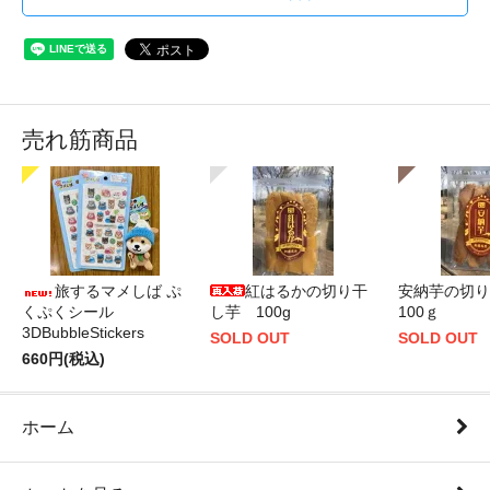
売れ筋商品
旅するマメしば ぷ
紅はるかの切り干
安納芋の切
くぷくシール
し芋 100g
100ｇ
3DBubbleStickers
SOLD OUT
SOLD OUT
660円(税込)
ホーム